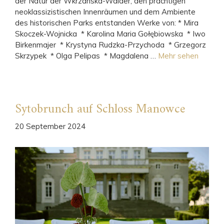
der Natur der Wkrzanska-Wälder, den prächtigen
neoklassizistischen Innenräumen und dem Ambiente
des historischen Parks entstanden Werke von: * Mira
Skoczek-Wojnicka * Karolina Maria Gołębiowska * Iwo
Birkenmajer * Krystyna Rudzka-Przychoda * Grzegorz
Skrzypek * Olga Pelipas * Magdalena …
Mehr sehen
Sytobrunch auf Schloss Manowce
20 September 2024