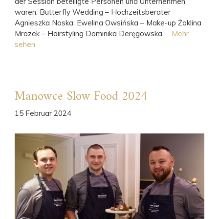
der Session beteiligte Personen und Unternehmen
waren: Butterfly Wedding – Hochzeitsberater
Agnieszka Noska, Ewelina Owsińska – Make-up Żaklina
Mrozek – Hairstyling Dominika Deręgowska …
Mehr
sehen
Manowce Slow Food 2024
15 Februar 2024