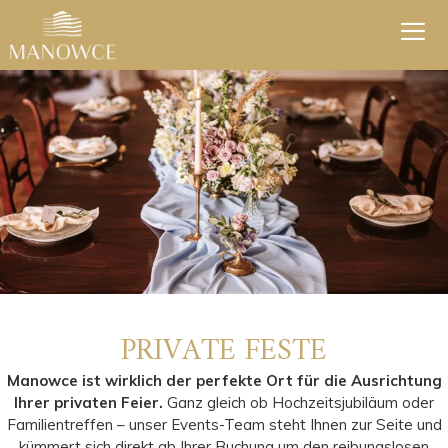
Zum
Inhalt
springen
Men
PRIVATE FESTE
Manowce ist wirklich der perfekte Ort für die Ausrichtung
Ihrer privaten Feier.
Ganz gleich ob Hochzeitsjubiläum oder
Familientreffen – unser Events-Team steht Ihnen zur Seite und
kümmert sich direkt ab Ihrer Buchung um den reibungslosen